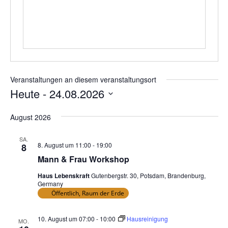
Veranstaltungen an diesem veranstaltungsort
Heute
 - 
24.08.2026
Datum
August 2026
wählen.
SA.
8. August um 11:00
-
19:00
8
Mann & Frau Workshop
Haus Lebenskraft
Gutenbergstr. 30, Potsdam, Brandenburg,
Germany
Öffentlich, Raum der Erde
10. August um 07:00
-
10:00
Hausreinigung
MO.