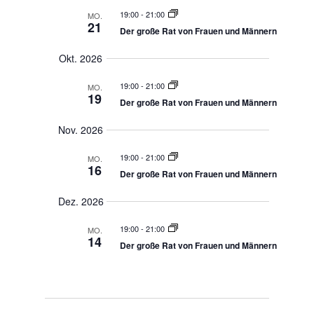
u
l
n
g
f
19:00
-
21:00
s
MO.
t
e
21
a
Der große Rat von Frauen und Männern
u
w
n
s
S
n
ä
Okt. 2026
u
s
g
h
c
u
A
h
l
19:00
-
21:00
MO.
n
e
n
19
e
Der große Rat von Frauen und Männern
u
g
s
n
n
i
d
.
Nov. 2026
A
c
n
h
19:00
-
21:00
s
MO.
16
i
t
Der große Rat von Frauen und Männern
c
e
h
Dez. 2026
n
t
e
-
n
19:00
-
21:00
MO.
N
,
14
Der große Rat von Frauen und Männern
a
N
a
v
v
i
i
g
g
a
a