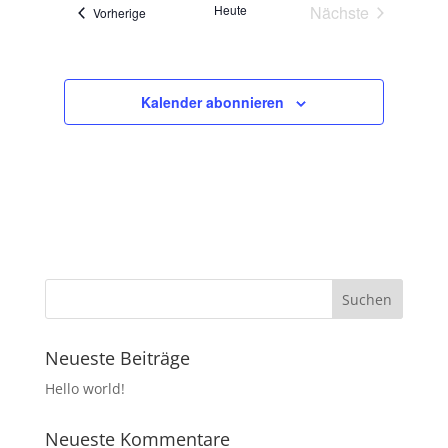
t
Heute
Nächste
Veranstaltungen
Vorherige
t
i
Veranstaltunge
o
i
n
o
n
Kalender abonnieren
Neueste Beiträge
Hello world!
Neueste Kommentare