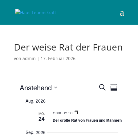
Der weise Rat der Frauen
von
admin
|
17. Februar 2026
Veranstaltungen
V
V
Anstehend
S
e
Z
e
u
r
D
u
r
a
c
Aug. 2026
a
s
n
a
h
s
t
a
n
19:00
-
21:00
MO.
e
t
u
m
24
s
a
Der große Rat von Frauen und Männern
m
m
l
t
t
e
a
a
Sep. 2026
u
n