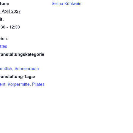
tum:
Selina Kühlwein
. April 2027
it:
:30 - 12:30
rien:
ates
ranstaltungskategorie
fentlich, Sonnenraum
ranstaltung-Tags:
ent
,
Körpermitte
,
Pilates