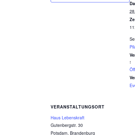
Da
28
Ze
11
Se
Pil
Ve
:
Öf
Ve
Ev
VERANSTALTUNGSORT
Haus Lebenskraft
Gutenbergstr. 30
Potsdam
,
Brandenburg