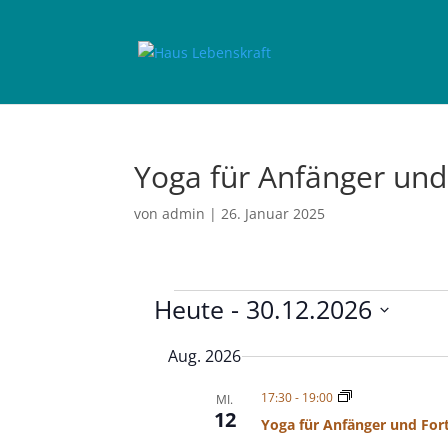
Yoga für Anfänger und
von
admin
|
26. Januar 2025
Veranstaltungen
Heute
 - 
30.12.2026
D
Aug. 2026
a
t
17:30
-
19:00
MI.
u
12
Yoga für Anfänger und For
m