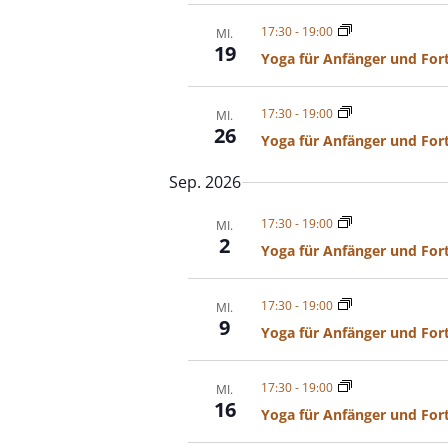
a
u
17:30
-
19:00
MI.
19
s
Yoga für Anfänger und For
w
ä
17:30
-
19:00
MI.
h
26
Yoga für Anfänger und For
l
e
Sep. 2026
n
.
17:30
-
19:00
MI.
2
Yoga für Anfänger und For
17:30
-
19:00
MI.
9
Yoga für Anfänger und For
17:30
-
19:00
MI.
16
Yoga für Anfänger und For