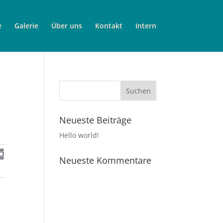
e
Galerie
Über uns
Kontakt
Intern
Neueste Beiträge
Hello world!
V
Neueste Kommentare
e
r
a
n
s
m
t
m