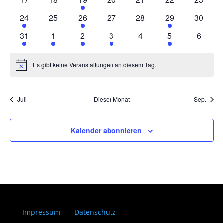
Veranstaltungen
Veranstaltungen
Veranstaltung
Veranstaltungen
Veranstaltungen
Veranstaltungen
Veranst
2
0
1
0
0
1
0
24
25
26
27
28
29
30
Veranstaltungen
Veranstaltungen
Veranstaltung
Veranstaltungen
Veranstaltungen
Veranstaltung
Veranst
2
2
2
2
0
1
0
31
1
2
3
4
5
6
Veranstaltungen
Veranstaltungen
Veranstaltungen
Veranstaltungen
Veranstaltungen
Veranstaltung
Veranst
Es gibt keine Veranstaltungen an diesem Tag.
Hinweis
Juli
Dieser Monat
Sep.
Kalender abonnieren
Impressum
Datenschutz