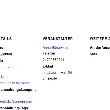
ETAILS
VERANSTALTER
WEITERE 
tum:
Anna Bärenwald
Art der Ver
Telefon
. Januar
Kurs
01702860544
it:
E-Mail
:00 - 20:30
anjabaerenwald@t-
rien:
online.de
ga für alle mit Anna
ranstaltungskategorie
fentlich, Sonnenraum
ranstaltung-Tags: