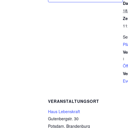
Da
18
Ze
11
Se
Pil
Ve
:
Öf
Ve
Ev
VERANSTALTUNGSORT
Haus Lebenskraft
Gutenbergstr. 30
Potsdam
,
Brandenburg