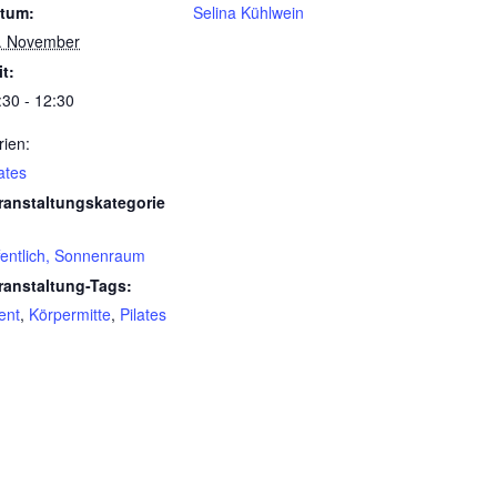
tum:
Selina Kühlwein
. November
it:
:30 - 12:30
rien:
ates
ranstaltungskategorie
fentlich, Sonnenraum
ranstaltung-Tags:
ent
,
Körpermitte
,
Pilates