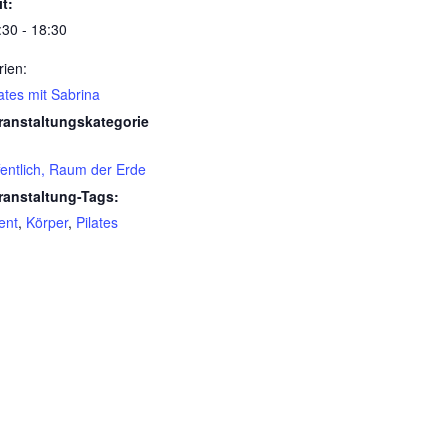
it:
:30 - 18:30
rien:
lates mit Sabrina
ranstaltungskategorie
fentlich, Raum der Erde
ranstaltung-Tags:
ent
,
Körper
,
Pilates