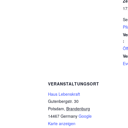
Ze
17
Se
Pi
Ve
:
Öf
Ve
Ev
VERANSTALTUNGSORT
Haus Lebenskraft
Gutenbergstr. 30
Potsdam
,
Brandenburg
14467
Germany
Google
Karte anzeigen