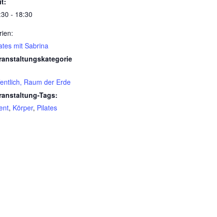
it:
:30 - 18:30
rien:
lates mit Sabrina
ranstaltungskategorie
fentlich, Raum der Erde
ranstaltung-Tags:
ent
,
Körper
,
Pilates