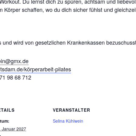
Workout. Du lernst dich zu spüren, achtsam und liebevol
 Körper schaffen, wo du dich sicher fühlst und gleichzei
urs und wird von gesetzlichen Krankenkassen bezuschusst
wein@gmx.de
tsdam.de/körperarbeit-pilates
171 98 68 712
ETAILS
VERANSTALTER
tum:
Selina Kühlwein
. Januar 2027