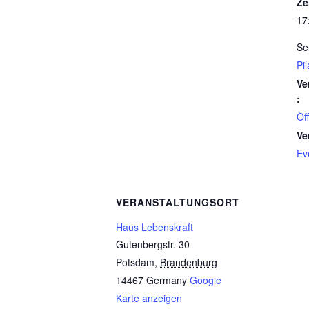
Ze
17
Se
Pi
Ve
:
Öf
Ve
Ev
VERANSTALTUNGSORT
Haus Lebenskraft
Gutenbergstr. 30
Potsdam
,
Brandenburg
14467
Germany
Google
Karte anzeigen