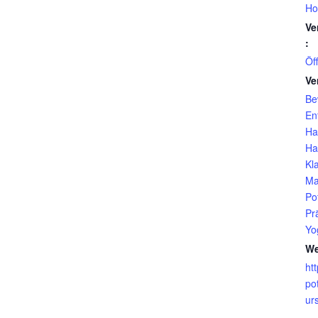
Ho
Ve
:
Öf
Ve
Be
En
Ha
Ha
Kl
Ma
Po
Pr
Yo
We
ht
po
ur