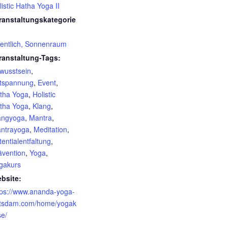
listic Hatha Yoga II
ranstaltungskategorie
fentlich, Sonnenraum
ranstaltung-Tags:
wusstsein
,
tspannung
,
Event
,
tha Yoga
,
Holistic
tha Yoga
,
Klang
,
angyoga
,
Mantra
,
ntrayoga
,
Meditation
,
tentialentfaltung
,
ävention
,
Yoga
,
gakurs
bsite:
tps://www.ananda-yoga-
tsdam.com/home/yogak
se/