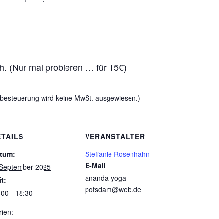
ch. (Nur mal probieren … für 15€)
esteuerung wird keine MwSt. ausgewiesen.)
ETAILS
VERANSTALTER
tum:
Steffanie Rosenhahn
E-Mail
 September 2025
ananda-yoga-
it:
potsdam@web.de
:00 - 18:30
rien: