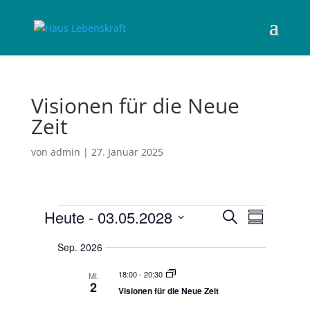
Visionen für die Neue
Zeit
von
admin
|
27. Januar 2025
Veranstaltungen
V
V
Heute
 - 
03.05.2028
S
e
Z
e
u
r
D
u
r
a
Sep. 2026
c
a
n
s
a
h
s
t
n
a
t
18:00
-
20:30
MI.
e
u
s
a
m
2
Visionen für die Neue Zeit
l
m
t
m