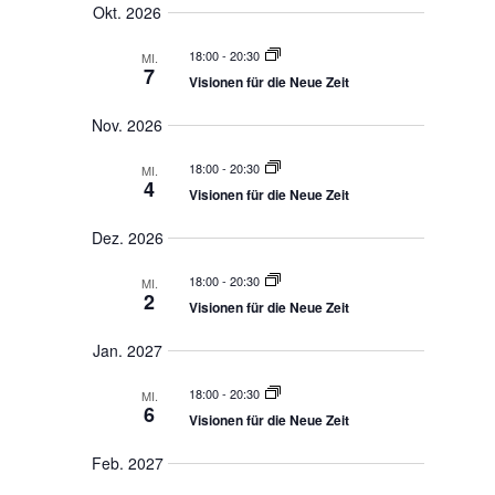
t
a
a
u
e
Okt. 2026
l
u
n
n
g
t
s
18:00
-
20:30
e
f
MI.
u
w
n
7
a
Visionen für die Neue Zeit
S
n
ä
u
s
g
h
c
Nov. 2026
s
A
h
l
e
u
n
e
18:00
-
20:30
MI.
u
n
s
4
n
n
Visionen für die Neue Zeit
i
d
g
.
A
c
Dez. 2026
n
h
s
i
t
18:00
-
20:30
MI.
c
e
2
h
Visionen für die Neue Zeit
n
t
e
-
Jan. 2027
n
N
,
a
N
18:00
-
20:30
MI.
a
v
6
v
Visionen für die Neue Zeit
i
i