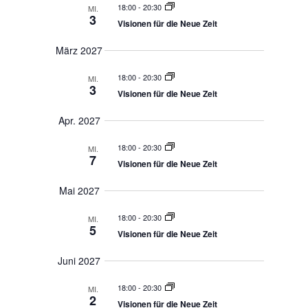
g
g
Feb. 2027
a
a
t
t
i
18:00
-
20:30
MI.
o
i
3
n
Visionen für die Neue Zeit
o
n
März 2027
18:00
-
20:30
MI.
3
Visionen für die Neue Zeit
Apr. 2027
18:00
-
20:30
MI.
7
Visionen für die Neue Zeit
Mai 2027
18:00
-
20:30
MI.
5
Visionen für die Neue Zeit