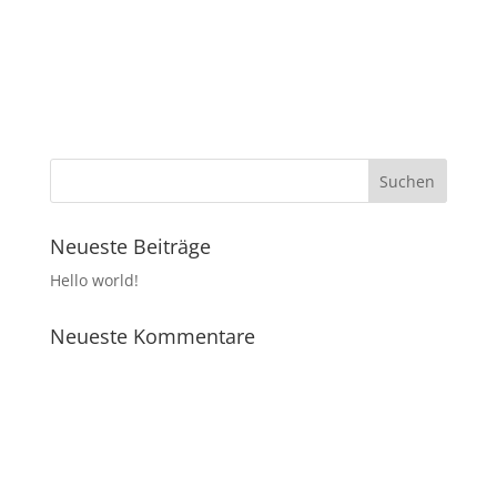
Veranstaltungen
Veranstalt
Vorherige
Heute
Nächste
Kalender abonnieren
Neueste Beiträge
Hello world!