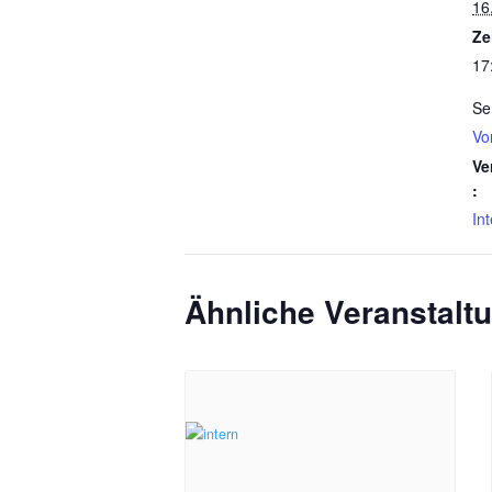
16
Ze
17
Se
Vo
Ve
:
In
Ähnliche Veranstalt