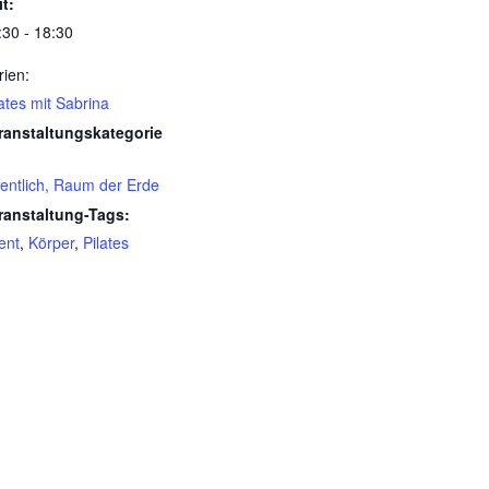
it:
:30 - 18:30
rien:
lates mit Sabrina
ranstaltungskategorie
fentlich, Raum der Erde
ranstaltung-Tags:
ent
,
Körper
,
Pilates