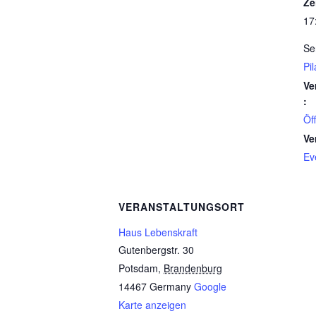
Ze
17
Se
Pi
Ve
:
Öf
Ve
Ev
VERANSTALTUNGSORT
Haus Lebenskraft
Gutenbergstr. 30
Potsdam
,
Brandenburg
14467
Germany
Google
Karte anzeigen