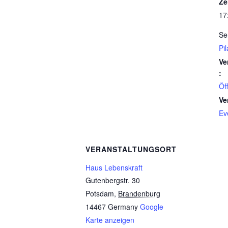
Ze
17
Se
Pi
Ve
:
Öf
Ve
Ev
VERANSTALTUNGSORT
Haus Lebenskraft
Gutenbergstr. 30
Potsdam
,
Brandenburg
14467
Germany
Google
Karte anzeigen