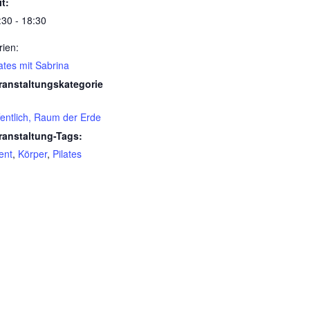
it:
:30 - 18:30
rien:
lates mit Sabrina
ranstaltungskategorie
fentlich, Raum der Erde
ranstaltung-Tags:
ent
,
Körper
,
Pilates