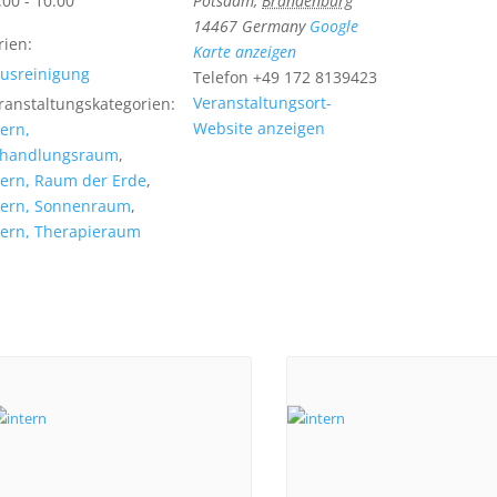
:00 - 10:00
Potsdam
,
Brandenburg
14467
Germany
Google
rien:
Karte anzeigen
usreinigung
Telefon
+49 172 8139423
Veranstaltungsort-
ranstaltungskategorien:
Website anzeigen
tern,
handlungsraum
,
tern, Raum der Erde
,
tern, Sonnenraum
,
tern, Therapieraum