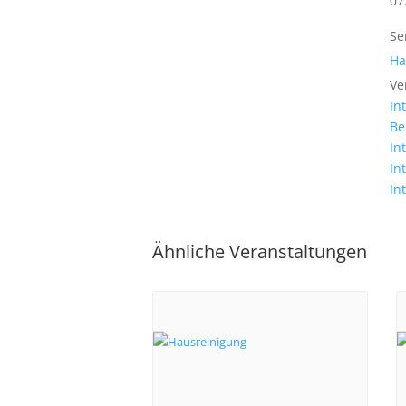
07
Se
Ha
Ve
In
Be
In
In
In
Ähnliche Veranstaltungen