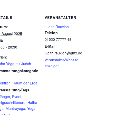
ETAILS
VERANSTALTER
tum:
Judith Rauxloh
Telefon
. August 2025
01520 77777 48
it:
E-Mail
:00 - 20:30
judith.rauxloh@gmx.de
rien:
Veranstalter-Website
tha Yoga mit Judith
anzeigen
ranstaltungskategorie
fentlich, Raum der Erde
ranstaltung-Tags:
fänger
,
Event
,
rtgeschrittenere
,
Hatha
ga
,
Mantrayoga
,
Yoga
,
gakurs