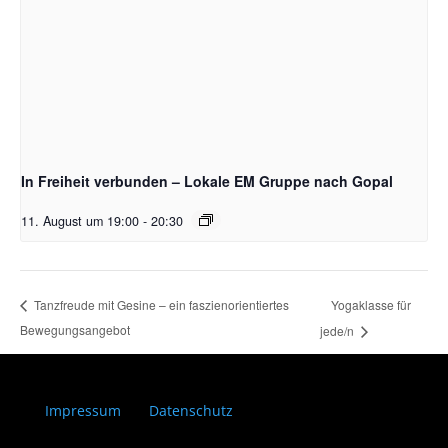
In Freiheit verbunden – Lokale EM Gruppe nach Gopal
11. August um 19:00
-
20:30
Yogaklasse für
Tanzfreude mit Gesine – ein faszienorientiertes
Bewegungsangebot
jede/n
Impressum
Datenschutz