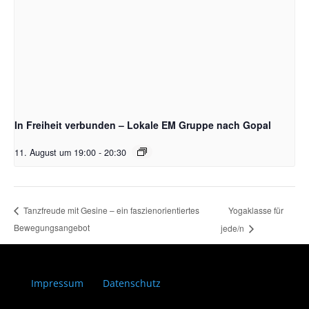
In Freiheit verbunden – Lokale EM Gruppe nach Gopal
11. August um 19:00
-
20:30
Yogaklasse für
Tanzfreude mit Gesine – ein faszienorientiertes
Bewegungsangebot
jede/n
Impressum
Datenschutz