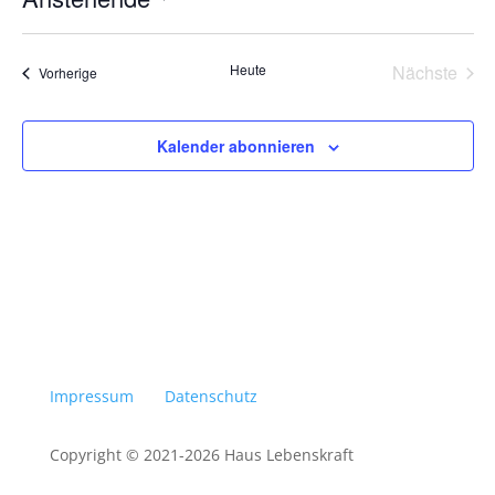
Datum
wählen.
Heute
Nächste
Veranstaltungen
Vorherige
Veransta
Kalender abonnieren
Impressum
Datenschutz
Copyright © 2021-2026 Haus Lebenskraft