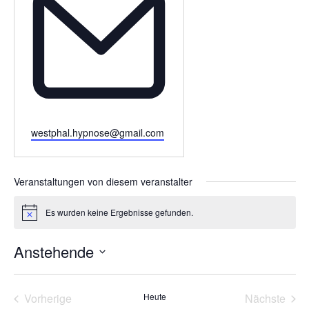
Email
westphal.hypnose@gmail.com
Veranstaltungen von diesem veranstalter
Es wurden keine Ergebnisse gefunden.
Hinweis
Anstehende
Datum
wählen.
Vorherige
Heute
Nächste