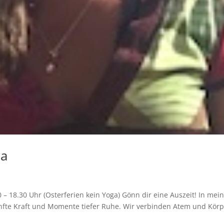
ra
 – 18.30 Uhr (Osterferien kein Yoga) Gönn dir eine Auszeit! In me
nfte Kraft und Momente tiefer Ruhe. Wir verbinden Atem und Körp