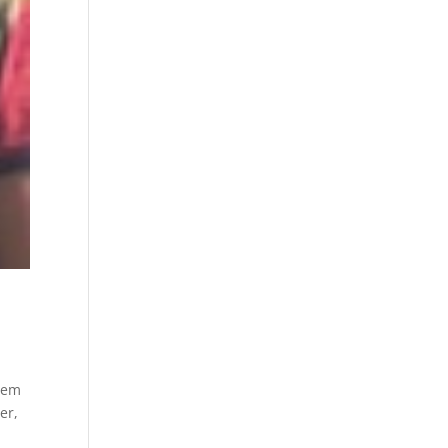
inem
er,