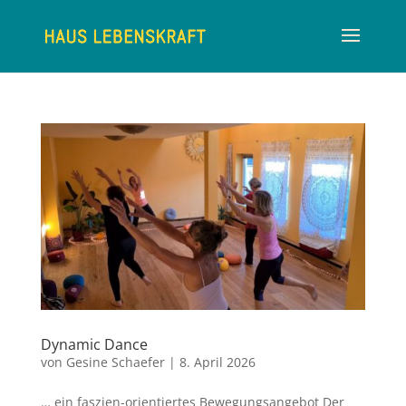
Dynamic Dance
von
Gesine Schaefer
|
8. April 2026
… ein faszien-orientiertes Bewegungsangebot Der