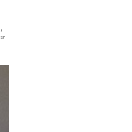
as
gen