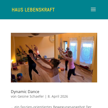
Dynamic Dance
von
Gesine Schaefer
|
8. April 2026
… ein faszien-orientiertes Bewegungsangebot Der