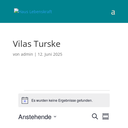
Vilas Turske
von
admin
|
12. Juni 2025
Veranstaltungen
Es wurden keine Ergebnisse gefunden.
H
i
n
V
V
Anstehende
S
w
e
Z
e
e
u
r
D
u
i
r