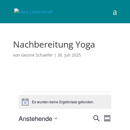
Nachbereitung Yoga
von
Gesine Schaefer
|
30. Juli 2025
Veranstaltungen
Es wurden keine Ergebnisse gefunden.
H
i
n
V
V
Anstehende
S
w
e
Z
e
e
u
r
D
u
i
r