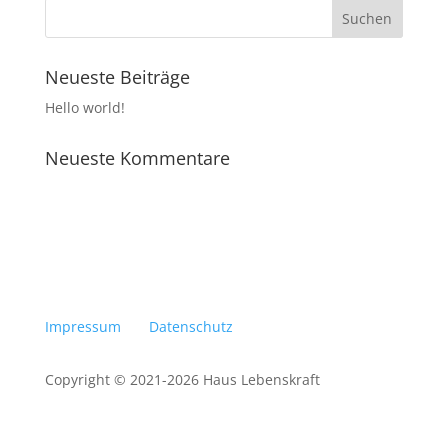
n
N
,
a
N
a
v
v
i
Neueste Beiträge
i
g
g
Hello world!
a
a
t
t
i
Neueste Kommentare
o
i
n
o
n
Impressum
Datenschutz
Copyright © 2021-2026 Haus Lebenskraft