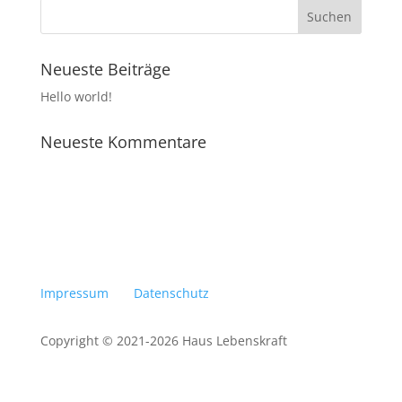
n
N
,
a
N
a
v
v
i
Neueste Beiträge
i
g
g
Hello world!
a
a
t
t
i
Neueste Kommentare
o
i
n
o
n
Impressum
Datenschutz
Copyright © 2021-2026 Haus Lebenskraft