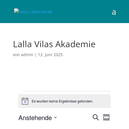
Lalla Vilas Akademie
von
admin
|
12. Juni 2025
Veranstaltungen
Es wurden keine Ergebnisse gefunden.
H
i
n
V
V
Anstehende
S
w
e
Z
e
e
u
r
D
u
i
r