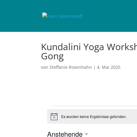
Kundalini Yoga Worksh
Gong
von
Steffanie Rosenhahn
|
4. Mai 2025
Veranstaltungen
Es wurden keine Ergebnisse gefunden.
H
i
n
Anstehende
w