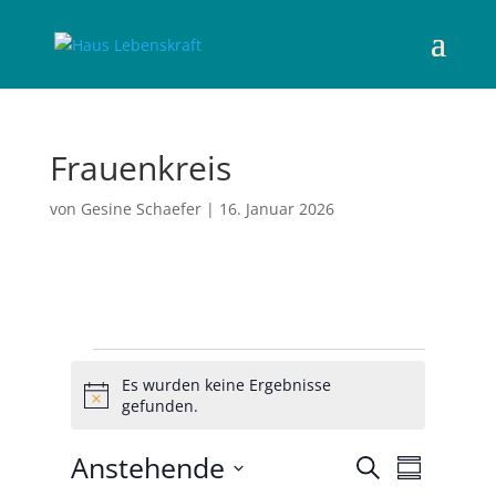
Frauenkreis
von
Gesine Schaefer
|
16. Januar 2026
Veranstaltungen
Es wurden keine Ergebnisse
H
gefunden.
i
n
V
V
Anstehende
S
w
e
Z
e
e
u
r