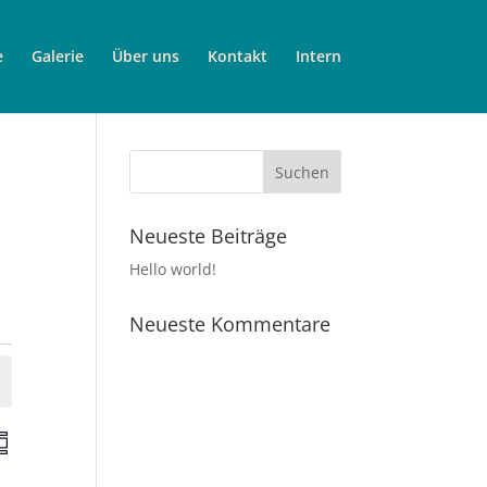
e
Galerie
Über uns
Kontakt
Intern
Neueste Beiträge
Hello world!
Neueste Kommentare
V
e
r