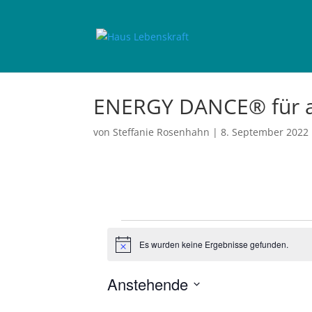
ENERGY DANCE® für a
von
Steffanie Rosenhahn
|
8. September 2022
Veranstaltungen
Es wurden keine Ergebnisse gefunden.
H
i
n
Anstehende
w
e
D
i