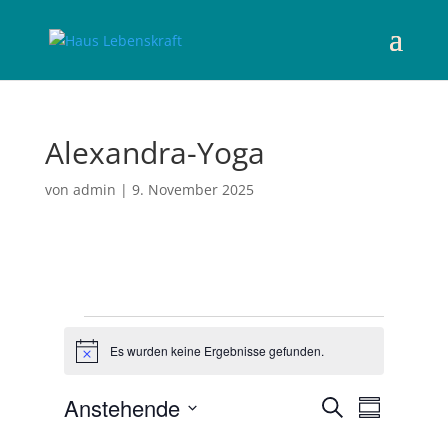
Alexandra-Yoga
von
admin
|
9. November 2025
Veranstaltungen
Es wurden keine Ergebnisse gefunden.
H
i
n
V
V
Anstehende
S
w
e
Z
e
e
u
r
D
u
i
r