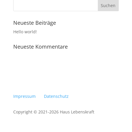
n
N
,
a
N
a
v
v
i
Neueste Beiträge
i
g
g
Hello world!
a
a
t
t
i
Neueste Kommentare
o
i
n
o
n
Impressum
Datenschutz
Copyright © 2021-2026 Haus Lebenskraft