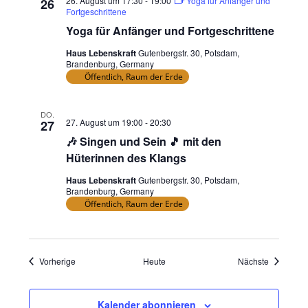
26. August um 17:30
-
19:00
Yoga für Anfänger und
26
Fortgeschrittene
Yoga für Anfänger und Fortgeschrittene
Haus Lebenskraft
Gutenbergstr. 30, Potsdam,
Brandenburg, Germany
Öffentlich, Raum der Erde
DO.
27. August um 19:00
-
20:30
27
🎶 Singen und Sein 🎵 mit den
Hüterinnen des Klangs
Haus Lebenskraft
Gutenbergstr. 30, Potsdam,
Brandenburg, Germany
Öffentlich, Raum der Erde
Veranstaltungen
Veranstal
Vorherige
Heute
Nächste
Kalender abonnieren