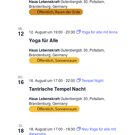
h
Haus Lebenskraft
Gutenbergstr. 30, Potsdam,
t
l
Brandenburg, Germany
Öffentlich, Raum der Erde
d
e
e
n
r
MI.
,
12. August um 19:00
-
20:30
Yoga für alle mit Anna
12
w
N
Yoga für Alle
i
a
r
Haus Lebenskraft
Gutenbergstr. 30, Potsdam,
v
d
Brandenburg, Germany
Öffentlich, Sonnenraum
i
d
g
i
e
a
SO.
16. August um 17:00
-
22:00
Tempel Night
16
L
t
Tantrische Tempel Nacht
i
i
s
Haus Lebenskraft
Gutenbergstr. 30, Potsdam,
o
t
Brandenburg, Germany
n
Öffentlich, Sonnenraum
e
d
e
DI.
18. August um 17:00
-
18:30
Neu Yoga für alle mit
18
r
Alexandra