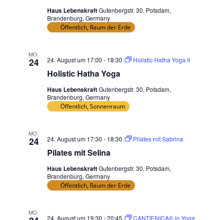
s
Haus Lebenskraft
Gutenbergstr. 30, Potsdam,
s
Brandenburg, Germany
Öffentlich, Raum der Erde
e
n
a
MO.
24. August um 17:00
-
18:30
Holistic Hatha Yoga II
24
k
Holistic Hatha Yoga
t
u
Haus Lebenskraft
Gutenbergstr. 30, Potsdam,
a
Brandenburg, Germany
Öffentlich, Sonnenraum
l
i
s
MO.
24. August um 17:30
-
18:30
Pilates mit Sabrina
24
i
Pilates mit Selina
e
r
Haus Lebenskraft
Gutenbergstr. 30, Potsdam,
e
Brandenburg, Germany
Öffentlich, Raum der Erde
n
MO.
24. August um 19:30
-
20:45
CANTIENICA® in Yoga