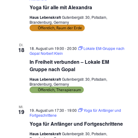
V
Yoga für alle mit Alexandra
e
r
Haus Lebenskraft
Gutenbergstr. 30, Potsdam,
Brandenburg, Germany
a
Öffentlich, Raum der Erde
n
s
DI.
t
18. August um 19:00
-
20:30
Lokale EM-Gruppe nach
18
a
Gopal Norbert Klein
l
In Freiheit verbunden – Lokale EM
t
Gruppe nach Gopal
u
Haus Lebenskraft
Gutenbergstr. 30, Potsdam,
n
Brandenburg, Germany
g
Öffentlich, Therapieraum
e
n
MI.
m
19. August um 17:30
-
19:00
Yoga für Anfänger und
19
Fortgeschrittene
i
Yoga für Anfänger und Fortgeschrittene
t
d
Haus Lebenskraft
Gutenbergstr. 30, Potsdam,
e