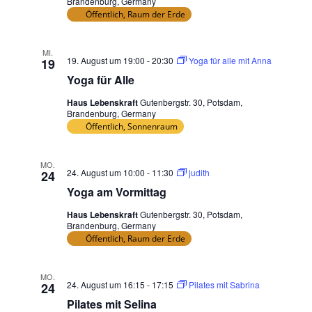
Brandenburg, Germany
Öffentlich, Raum der Erde
n
g
e
MI.
19. August um 19:00
-
20:30
Yoga für alle mit Anna
19
f
Yoga für Alle
i
l
Haus Lebenskraft
Gutenbergstr. 30, Potsdam,
t
Brandenburg, Germany
Öffentlich, Sonnenraum
e
r
t
MO.
24. August um 10:00
-
11:30
judith
24
e
Yoga am Vormittag
n
E
Haus Lebenskraft
Gutenbergstr. 30, Potsdam,
r
Brandenburg, Germany
Öffentlich, Raum der Erde
g
e
b
MO.
24. August um 16:15
-
17:15
Pilates mit Sabrina
24
n
Pilates mit Selina
i