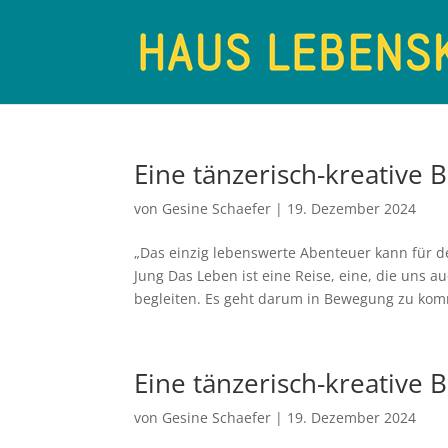
Eine tänzerisch-kreativ
von
Gesine Schaefer
|
19. Dezember 2024
„Das einzig lebenswerte Abenteuer kann für 
Jung Das Leben ist eine Reise, eine, die uns a
begleiten. Es geht darum in Bewegung zu kom
Eine tänzerisch-kreativ
von
Gesine Schaefer
|
19. Dezember 2024