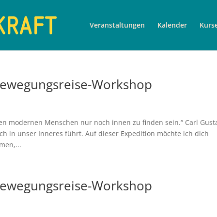
Veranstaltungen
Kalender
Kurs
e Bewegungsreise-Workshop
den modernen Menschen nur noch innen zu finden sein.“ Carl Gust
uch in unser Inneres führt. Auf dieser Expedition möchte ich dich
men,...
e Bewegungsreise-Workshop