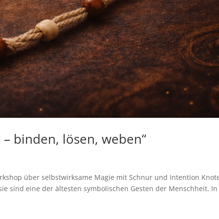
– binden, lösen, weben“
rkshop über selbstwirksame Magie mit Schnur und Intention Knot
ie sind eine der ältesten symbolischen Gesten der Menschheit. In