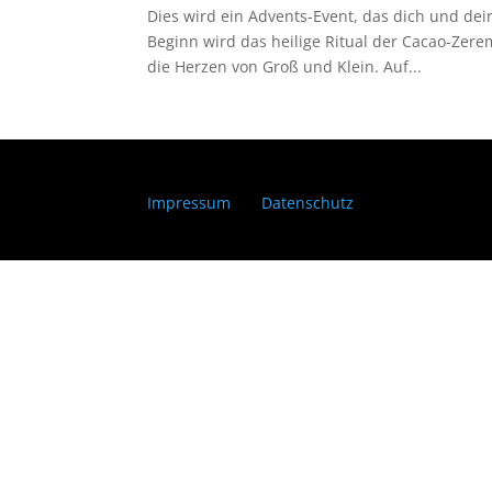
Dies wird ein Advents-Event, das dich und dein
Beginn wird das heilige Ritual der Cacao-Zere
die Herzen von Groß und Klein. Auf...
Impressum
Datenschutz