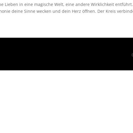
e Lieben in eine magische Welt, eine andere Wirklichkeit entführt
monie deine Sinne wecken und dein Herz öffnen. Der Kreis verbind