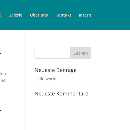
e
Galerie
Über uns
Kontakt
Intern
t
Neueste Beiträge
ginn
Hello world!
und
Neueste Kommentare
t