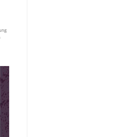
dung
n