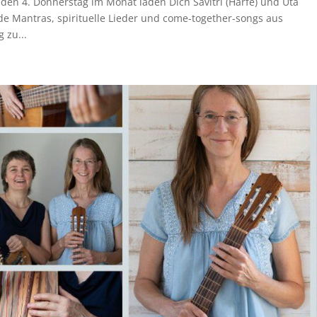
en 4. Donnerstag im Monat laden Dich Savitri (Harfe) und Uta
nde Mantras, spirituelle Lieder und come-together-songs aus
 zu...