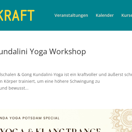
Veranstaltungen
Kalender
Kurs
Kundalini Yoga Workshop
schalen & Gong Kundalini-Yoga ist ein kraftvoller und äußerst sch
n Körper trainiert, um eine höhere Schwingung zu
und bewusst...