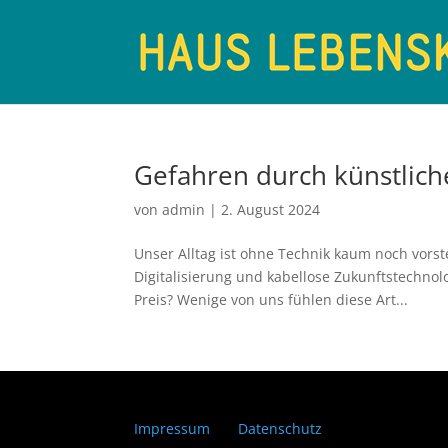
Gefahren durch künstlich
von
admin
|
2. August 2024
Unser Alltag ist ohne Technik kaum noch vorst
Digitalisierung und kabellose Zukunftstechnol
Preis? Wenige von uns fühlen diese Art...
Impressum
Datenschutz