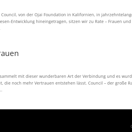
Council, von der Ojai Foundation in Kalifornien, in jahrzehntelang
esen-Entwicklung hineingetragen, sitzen wir zu Rate – Frauen und
.
Frauen
esammelt mit dieser wunderbaren Art der Verbindung und es wur
t, die noch mehr Vertrauen entstehen lässt. Council – der große Ra
..