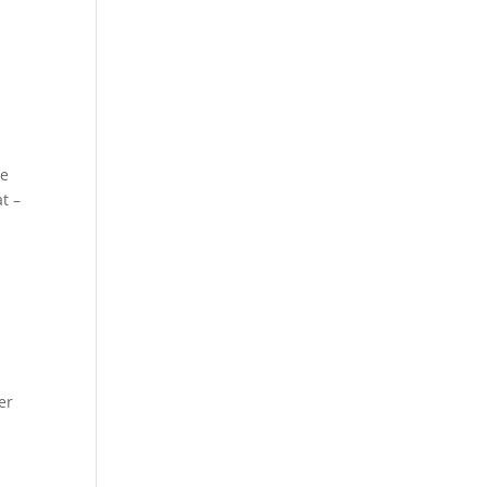
de
t –
er