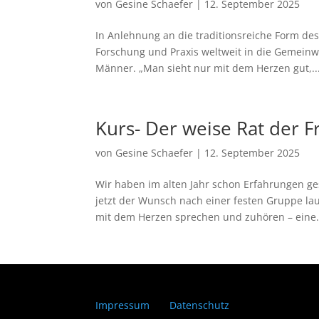
von
Gesine Schaefer
|
12. September 2025
In Anlehnung an die traditionsreiche Form des 
Forschung und Praxis weltweit in die Gemeinw
Männer. „Man sieht nur mit dem Herzen gut,..
Kurs- Der weise Rat der 
von
Gesine Schaefer
|
12. September 2025
Wir haben im alten Jahr schon Erfahrungen g
jetzt der Wunsch nach einer festen Gruppe lau
mit dem Herzen sprechen und zuhören – eine.
Impressum
Datenschutz