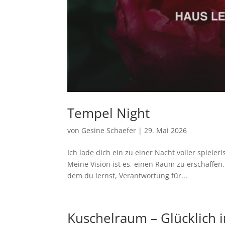
Tempel Night
von
Gesine Schaefer
|
29. Mai 2026
Ich lade dich ein zu einer Nacht voller spiele
Meine Vision ist es, einen Raum zu erschaffen,
dem du lernst, Verantwortung für...
Kuschelraum – Glücklich 