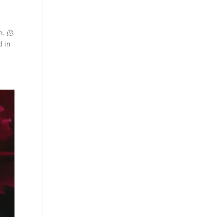
n. 🫠
d in