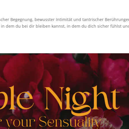
rischer Begegnung, bewusster Intimität und tantrischer Berührunge
 in dem du bei dir bleiben kannst, in dem du dich sicher fühlst un