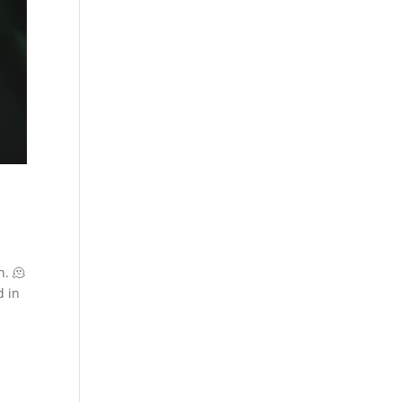
n. 🫠
d in