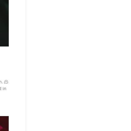
n. 🫠
d in