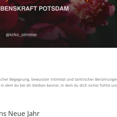
rischer Begegnung, bewusster Intimität und tantrischer Berührunge
 in dem du bei dir bleiben kannst, in dem du dich sicher fühlst un
ins Neue Jahr